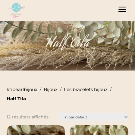
Panneau de gestion des cookies
a
Half Tila
ktipearlbijoux
/
Bijoux
/
Les bracelets bijoux
/
Half Tila
12 résultats affichés