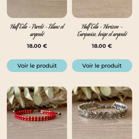
Half Tila – Pureté – Blanc et
Half Tila – Horizon –
argenté
Turquoise, beige et argenté
18.00
€
18.00
€
Voir le produit
Voir le produit