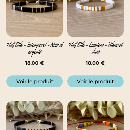
Half Tila – Intemporel – Noir et
Half Tila – Lumière – Blanc et
argenté
doré
18.00
€
18.00
€
Voir le produit
Voir le produit