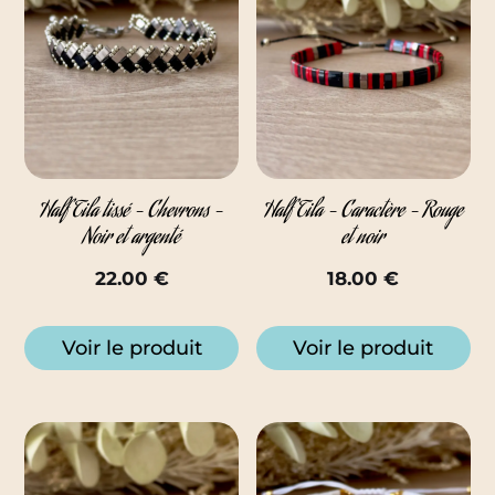
Half Tila tissé – Chevrons –
Half Tila – Caractère – Rouge
Noir et argenté
et noir
22.00
€
18.00
€
Voir le produit
Voir le produit