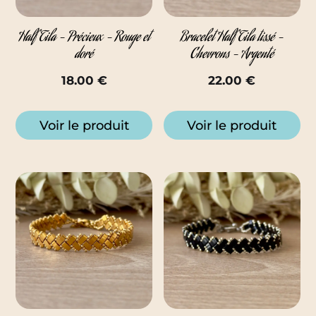
Half Tila – Précieux – Rouge et
Bracelet Half Tila tissé –
doré
Chevrons – Argenté
18.00
€
22.00
€
Voir le produit
Voir le produit