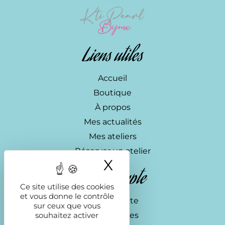
Liens utiles
Accueil
Boutique
À propos
Mes actualités
Mes ateliers
Réserver un atelier
X
Masquer le ba
Mon compte
Ce site utilise des cookies
et vous donne le contrôle
Mon compte
sur ceux que vous
souhaitez activer
Commandes