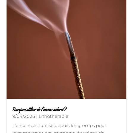
Pourquoi utiliser de l’encens naturel ?
9/04/2026
|
Lithothérapie
L’encens est utilisé depuis longtemps pour
accompagner des moments de calme, de