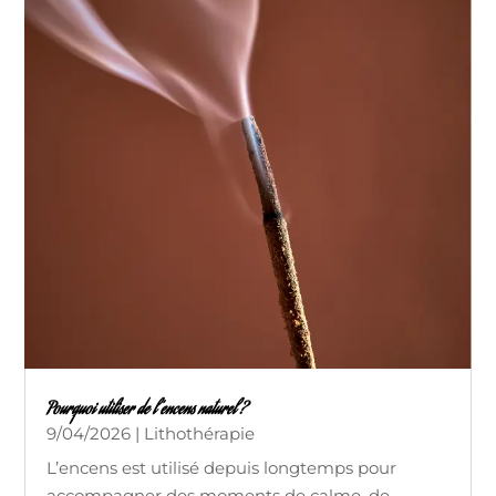
Pourquoi utiliser de l’encens naturel ?
9/04/2026
|
Lithothérapie
L’encens est utilisé depuis longtemps pour
accompagner des moments de calme, de