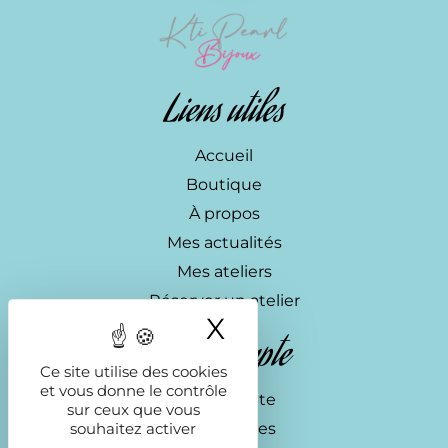
Liens utiles
Accueil
Boutique
À propos
Mes actualités
Mes ateliers
Réserver un atelier
X
Masquer le ba
Mon compte
Ce site utilise des cookies
et vous donne le contrôle
Mon compte
sur ceux que vous
souhaitez activer
Commandes