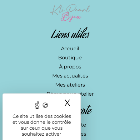
Liens utiles
Accueil
Boutique
À propos
Mes actualités
Mes ateliers
Réserver un atelier
X
Masquer le ba
Mon compte
Ce site utilise des cookies
et vous donne le contrôle
Mon compte
sur ceux que vous
souhaitez activer
Commandes