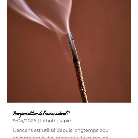
Pourquoi utiliser de l’encens naturel ?
9/04/2026
|
Lithothérapie
L’encens est utilisé depuis longtemps pour
accompagner des moments de calme, de