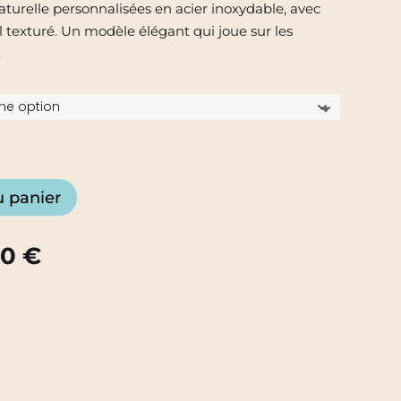
naturelle personnalisées en acier inoxydable, avec
l texturé. Un modèle élégant qui joue sur les
.
u panier
Plage
00
€
de
prix :
13.00 €
à
14.00 €