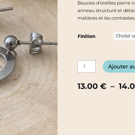
Boucles d’oreilles pierre 
anneau structuré et détai
matières et les contrastes
Finition
quantité
Ajouter a
de
Anneau
13.00
€
–
14.
&
Matière
–
Équilibre
texturé