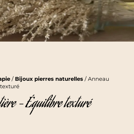
apie
/
Bijoux pierres naturelles
/ Anneau
 texturé
ère – Équilibre texturé