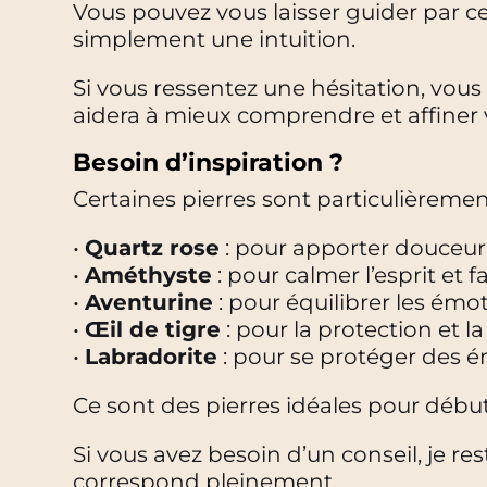
Vous pouvez vous laisser guider par ce
simplement une intuition.
Si vous ressentez une hésitation, vou
aidera à mieux comprendre et affiner 
Besoin d’inspiration ?
Certaines pierres sont particulièremen
•
Quartz rose
: pour apporter douceu
•
Améthyste
: pour calmer l’esprit et f
•
Aventurine
: pour équilibrer les émoti
•
Œil de tigre
: pour la protection et l
•
Labradorite
: pour se protéger des é
Ce sont des pierres idéales pour début
Si vous avez besoin d’un conseil, je r
correspond pleinement.